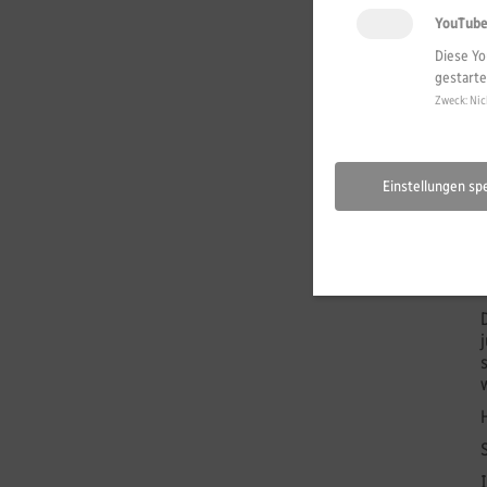
YouTub
Diese Yo
gestarte
Zweck
:
Nic
Einstellungen sp