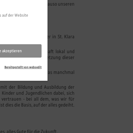
au Niethammer, aber genauso unseren
s auf der Website
 schwierige, die ich hier in St. Klara
e in der Bildungslandschaft lokal und
le akzeptieren
nd Freude bei der Fortsetzung dieser
Bereitgestellt von websedit
rt uns nicht, obwohl wir das manchmal
 mit der Bildung und Ausbildung der
 Kinder und Jugendlichen dabei, sich
 vertrauen - bei all dem, was wir für
 dies die Basis, auf der alles gedeiht.
, alles Gute für die Zukunft.