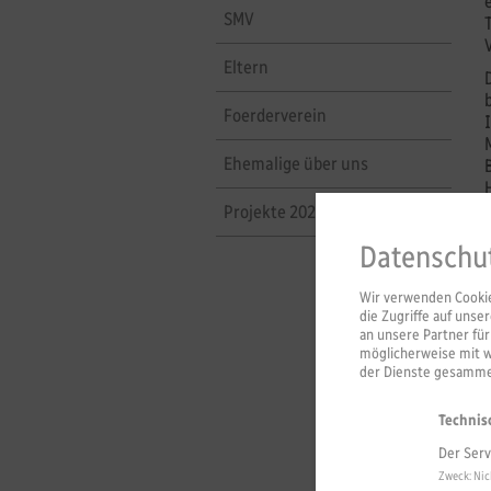
SMV
Eltern
Foerderverein
Ehemalige über uns
Projekte 2023/24
Datenschu
Wir verwenden Cookies
die Zugriffe auf uns
an unsere Partner fü
möglicherweise mit 
der Dienste gesammel
Technis
Der Serv
Zweck
:
Nic