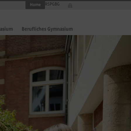
RS
PG
BG
Home
asium
Berufliches Gymnasium