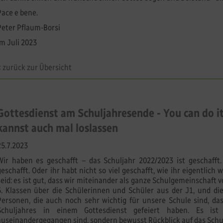
Pace e bene.
Peter Pflaum-Borsi
im Juli 2023
< zurück zur Übersicht
Gottesdienst am Schuljahresende - You can do i
kannst auch mal loslassen
25.7.2023
Wir haben es geschafft – das Schuljahr 2022/2023 ist geschafft. 
geschafft. Oder ihr habt nicht so viel geschafft, wie ihr eigentlich w
seid: es ist gut, dass wir miteinander als ganze Schulgemeinschaft v
5. Klassen über die Schülerinnen und Schüler aus der J1, und d
Personen, die auch noch sehr wichtig für unsere Schule sind, d
Schuljahres in einem Gottesdienst gefeiert haben. Es ist
auseinandergegangen sind, sondern bewusst Rückblick auf das Schu