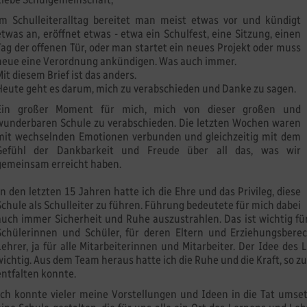
im Schulleiteralltag bereitet man meist etwas vor und kündigt
etwas an, eröffnet etwas - etwa ein Schulfest, eine Sitzung, einen
Tag der offenen Tür, oder man startet ein neues Projekt oder muss
neue eine Verordnung ankündigen. Was auch immer.
Mit diesem Brief ist das anders.
Heute geht es darum, mich zu verabschieden und Danke zu sagen.
Ein großer Moment für mich, mich von dieser großen und
wunderbaren Schule zu verabschieden. Die letzten Wochen waren
mit wechselnden Emotionen verbunden und gleichzeitig mit dem
Gefühl der Dankbarkeit und Freude über all das, was wir
gemeinsam erreicht haben.
In den letzten 15 Jahren hatte ich die Ehre und das Privileg, diese
Schule als Schulleiter zu führen. Führung bedeutete für mich dabei
auch immer Sicherheit und Ruhe auszustrahlen. Das ist wichtig fü
Schülerinnen und Schüler, für deren Eltern und Erziehungsbere
Lehrer, ja für alle Mitarbeiterinnen und Mitarbeiter. Der Idee de
wichtig. Aus dem Team heraus hatte ich die Ruhe und die Kraft, so z
entfalten konnte.
Ich konnte vieler meine Vorstellungen und Ideen in die Tat ums