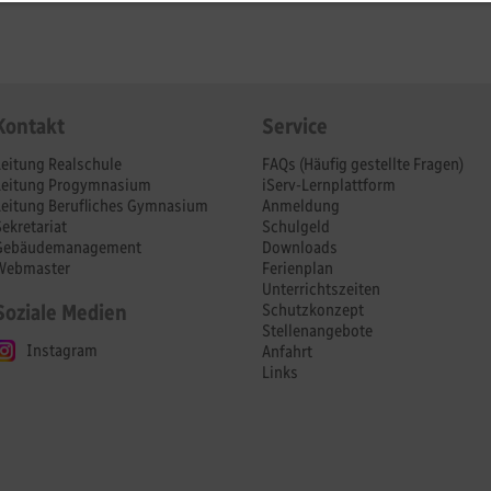
Kontakt
Service
Leitung Realschule
FAQs (Häufig gestellte Fragen)
Leitung Progymnasium
iServ-Lernplattform
Leitung Berufliches Gymnasium
Anmeldung
Sekretariat
Schulgeld
Gebäudemanagement
Downloads
Webmaster
Ferienplan
Unterrichtszeiten
Soziale Medien
Schutzkonzept
Stellenangebote
Instagram
Anfahrt
Links