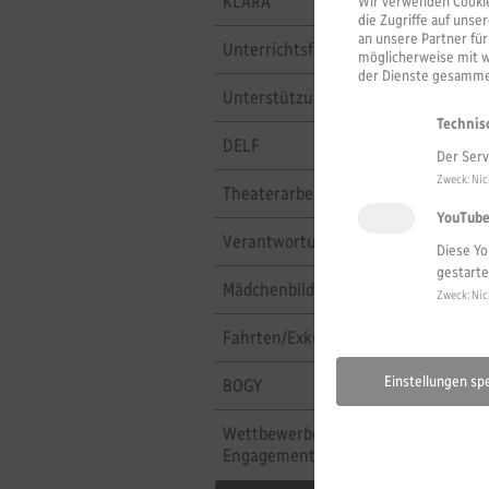
KLARA
Wir verwenden Cookies
die Zugriffe auf uns
an unsere Partner fü
Unterrichtsfächer und Züge
möglicherweise mit 
der Dienste gesammel
Unterstützungsangebote
Technis
DELF
Der Serv
Zweck
:
Nic
Theaterarbeit
YouTub
Verantwortung übernehmen
Diese Yo
gestarte
Mädchenbildung
Zweck
:
Nic
Fahrten/Exkursionen
Einstellungen sp
BOGY
Wettbewerbe und
Engagement