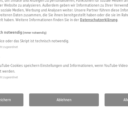
, um Inhalte und Anzeigen zu personalisieren, Funktionen für soziale Medien an
erer Website zu analysieren. Außerdem geben wir Informationen zu Ihrer Verwen
r soziale Medien, Werbung und Analysen weiter. Unsere Partner führen diese Inf
weiteren Daten zusammen, die Sie ihnen bereitgestellt haben oder die sie im Ra
t haben. Weitere Informationen finden Sie in der
Datenschutzerklärung
.
ch notwendig
(immer notwendig)
ice oder das Skript ist technisch notwendig.
ht zugeordnet
e
uTube-Cookies speichern Einstellungen und Informationen, wenn YouTube-Video
t werden.
ht zugeordnet
eichern
Ablehnen
Al