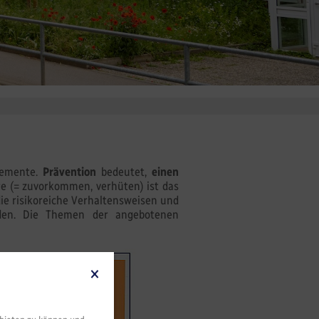
elemente.
Prävention
bedeutet,
einen
re (= zuvorkommen, verhüten) ist das
die risikoreiche Verhaltensweisen und
enden. Die Themen der angebotenen