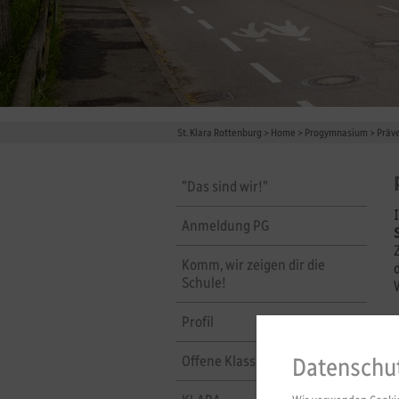
St. Klara Rottenburg
>
Home
>
Progymnasium
>
Präv
"Das sind wir!"
Anmeldung PG
Komm, wir zeigen dir die
Schule!
Profil
Offene Klassen
Datenschu