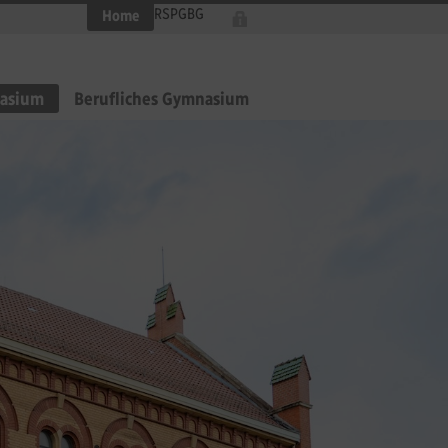
RS
PG
BG
Home
asium
Berufliches Gymnasium