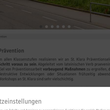
ention
Prävention
In allen Klassenstufen realisieren wir an St. Klara Präventions
Schritt voraus zu sein
. Abgeleitet vom lateinischen Verb praeveni
Ziel von Präventionsarbeit
vorbeugend Maßnahmen
zu ergreifen, 
destruktive Entwicklungen oder Situationen frühzeitig abw
Workshops an St. Klara sind sehr vielschichtig.
tzeinstellungen