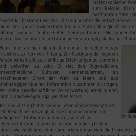
makroskopischer Prot
zum Beispiel kann 
bestimmten Materials
Messfehler bestimmt werden. Klitzing machte die entscheidende E
Ebene der Quantenwiderstand für alle Materialien gleich ist u
abhängt. Somit ist er ohne Fehler. Seine und weitere Messungen fü
unserer Basiseinheiten auf Grundlage quantenphysikalischer Phän
Wenn man an sich glaubt, kann man im Leben etwas
erreichen, so Herr von Klitzing. Zur Festigung der eigenen
Persönlichkeit gilt es, vielfältige Erfahrungen zu sammeln
und weltoffen zu sein. Er riet den Jugendlichen,
unterschiedliche Kulturen kennenzulernen, an
verschiedenen Orten der Welt zu leben und aus
unabhängigen Quellen Information zusammen zu tragen.
Wer seine gesellschaftliche Verantwortung ernst nimmt,
kann Dinge bewegen, egal welchen Alters.
Herr von Klitzing hat in seinem Leben einiges bewegt und
sein Besuch bei uns zeigt, dass es ihm noch immer ein
Dr. Su
Anliegen ist. Und wenn man, wie er, so reich an
Lebenserfahrung ist und gleichzeitig neugierig bleiben
konnte wie ein kleines Kind, dann erkennt man wohl die Tragweite
Satzes: "Dumme Fragen gibt es nicht, nur solche, die gestellt zu werd