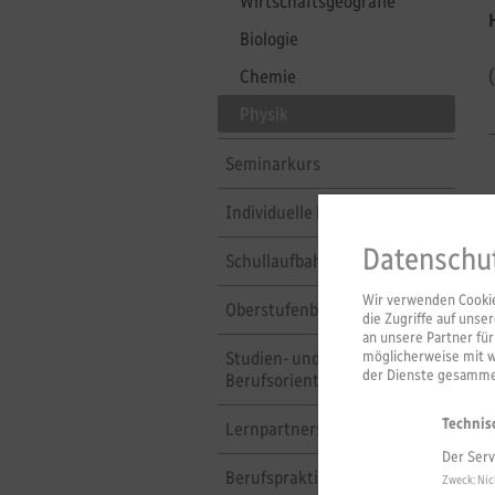
Wirtschaftsgeografie
Biologie
Chemie
Physik
Seminarkurs
Individuelle Förderung
Datenschu
Schullaufbahnberatung
Wir verwenden Cookies
Oberstufenberatung
die Zugriffe auf uns
an unsere Partner fü
Studien- und
möglicherweise mit 
der Dienste gesammel
Berufsorientierung
Technis
Lernpartnerschaften
Der Serv
Berufspraktika
Zweck
:
Nic