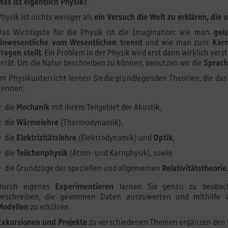
Was ist eigentlich Physik?
Physik ist nichts weniger als
ein Versuch die Welt zu erklären, die
Das Wichtigste für die Physik ist die Imagination: wie man
geis
Unwesentliche vom Wesentlichen trennt
und wie man zum
Kern
Fragen stellt
. Ein Problem in der Physik wird erst dann wirklich ve
errät. Um die Natur beschreiben zu können, benutzen wir die
Sprach
Im Physikunterricht lernen Sie die grundlegenden Theorien, die da
kennen:
die
Mechanik
mit ihrem Teilgebiet der Akustik,
die
Wärmelehre
(Thermodynamik),
die
Elektrizitätslehre
(Elektrodynamik) und
Optik
,
die
Teilchenphysik
(Atom- und Kernphysik), sowie
die Grundzüge der speziellen und allgemeinen
Relativitätstheorie
.
Durch eigenes
Experimentieren
lernen Sie genau zu beobac
beschreiben, die gewonnen Daten auszuwerten und mithilfe
Modellen
zu erklären.
Exkursionen und Projekte
zu verschiedenen Themen ergänzen den U