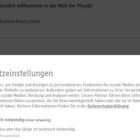
Herzlich willkommen in der Welt der Physik!
(Eveline Kolatschek)
Herr Klaus von Klitzing (Nobelpreisträger für Ph
unsere Kursstufe
tzeinstellungen
„Über Konstanten und ihre Bedeutung 
, um Inhalte und Anzeigen zu personalisieren, Funktionen für soziale Medien an
erer Website zu analysieren. Außerdem geben wir Informationen zu Ihrer Verwen
forschen“
r soziale Medien, Werbung und Analysen weiter. Unsere Partner führen diese Inf
weiteren Daten zusammen, die Sie ihnen bereitgestellt haben oder die sie im Ra
t haben. Weitere Informationen finden Sie in der
Datenschutzerklärung
.
15.5.2022
Nobelpreisträger erwartet man normalerweise nicht in einer Schule
ch notwendig
(immer notwendig)
als dies am Freitag, 13. Mai, für knapp 30 Schülerinnen und S
ice oder das Skript ist technisch notwendig.
beruflichen Gymnasiums Realität werden durfte.
ht zugeordnet