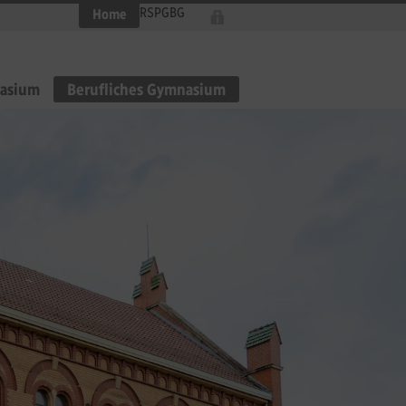
RS
PG
BG
Home
asium
Berufliches Gymnasium