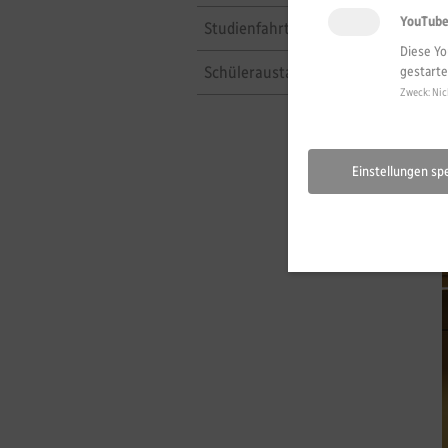
YouTub
Studienfahrten nach Assisi
Diese Yo
Schüleraustausch
gestarte
Zweck
:
Nic
Einstellungen sp