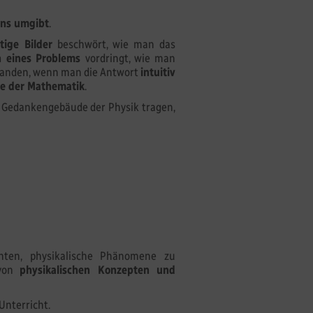
 uns umgibt
.
tige Bilder
beschwört, wie man das
 eines Problems
vordringt, wie man
rstanden, wenn man die Antwort
intuitiv
e der Mathematik
.
s Gedankengebäude der Physik tragen,
hten, physikalische Phänomene zu
 von
physikalischen Konzepten und
nterricht.