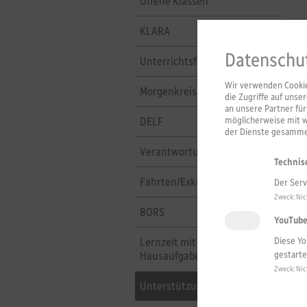
Offene Klassen
KLARA
Datenschu
Unterrichtsfächer
Wir verwenden Cookies
Morgenkreis
die Zugriffe auf uns
an unsere Partner fü
möglicherweise mit 
DELF
der Dienste gesammel
Verantwortung übernehmen
Technis
Fahrten/Exkursionen
Der Serv
Zweck
:
Nic
BORS
YouTub
Lernzeit mit
Diese Yo
Hausaufgabenbetreuung
gestarte
Zweck
:
Nic
Unterstützungsangebote