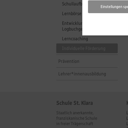
Schullaufbahnberatung
Einstellungen sp
Lernbörse
Entwicklungs- und
Logbuchgespräche
Lerncoaching
Individuelle Förderung
Prävention
Lehrer*innenausbildung
Schule St. Klara
Staatlich anerkannte,
franziskanische Schule
in freier Trägerschaft