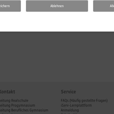
eichern
Ablehnen
Al
Kontakt
Service
Leitung Realschule
FAQs (Häufig gestellte Fragen)
Leitung Progymnasium
iServ-Lernplattform
Leitung Berufliches Gymnasium
Anmeldung