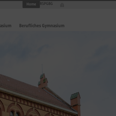
RS
PG
BG
Home
asium
Berufliches Gymnasium